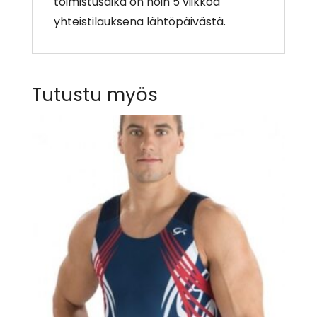
toimistusaika on noin 5 viikkoa
yhteistilauksena lähtöpäivästä.
Tutustu myös