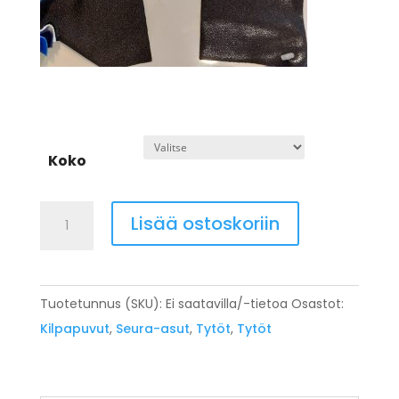
Koko
Taipumattomien
Lisää ostoskoriin
pitkähihainen
voimistelupuku
Lapset
Tuotetunnus (SKU):
Ei saatavilla/-tietoa
Osastot:
98cm-
Kilpapuvut
,
Seura-asut
,
Tytöt
,
Tytöt
164cm
/
Naiset