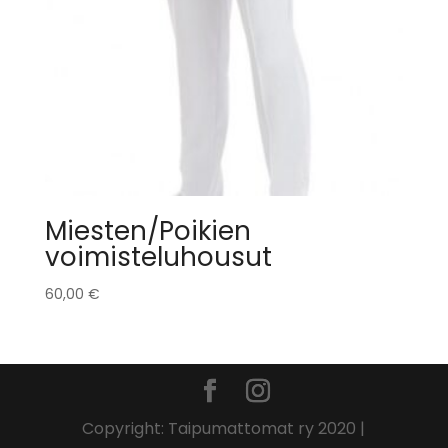
Miesten/Poikien
voimisteluhousut
60,00
€
Copyright: Taipumattomat ry 2020 |