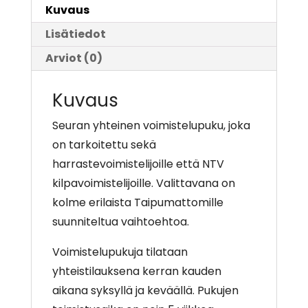
34-
Kuvaus
44
Lisätiedot
määrä
Arviot (0)
Kuvaus
Seuran yhteinen voimistelupuku, joka
on tarkoitettu sekä
harrastevoimistelijoille että NTV
kilpavoimistelijoille. Valittavana on
kolme erilaista Taipumattomille
suunniteltua vaihtoehtoa.
Voimistelupukuja tilataan
yhteistilauksena kerran kauden
aikana syksyllä ja keväällä. Pukujen