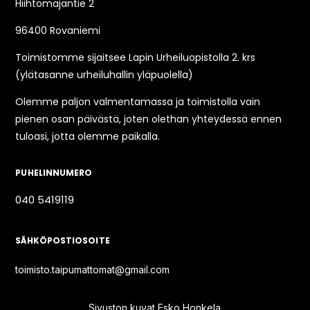
Hiihtomajantie 2
96400 Rovaniemi
Toimistomme sijaitsee Lapin Urheiluopistolla 2. krs
(ylätasanne urheiluhallin yläpuolella)
Olemme paljon valmentamassa ja toimistolla vain
pienen osan päivästä, joten olethan yhteydessä ennen
tuloasi, jotta olemme paikalla.
PUHELINNUMERO
040 5419119
SÄHKÖPOSTIOSOITE
toimisto.taipumattomat@gmail.com
Sivuston kuvat Esko Honkela