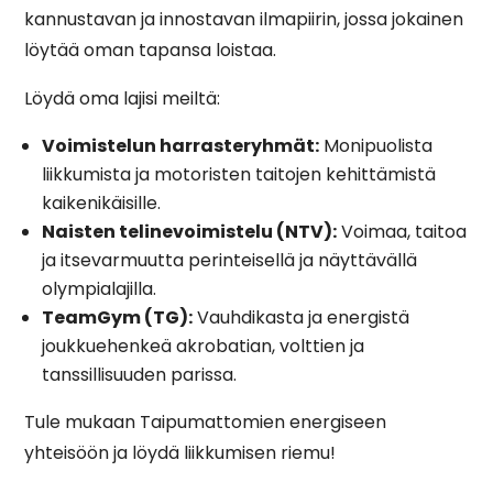
kannustavan ja innostavan ilmapiirin, jossa jokainen
löytää oman tapansa loistaa.
Löydä oma lajisi meiltä:
Voimistelun harrasteryhmät:
Monipuolista
liikkumista ja motoristen taitojen kehittämistä
kaikenikäisille.
Naisten telinevoimistelu (NTV):
Voimaa, taitoa
ja itsevarmuutta perinteisellä ja näyttävällä
olympialajilla.
TeamGym (TG):
Vauhdikasta ja energistä
joukkuehenkeä akrobatian, volttien ja
tanssillisuuden parissa.
Tule mukaan Taipumattomien energiseen
yhteisöön ja löydä liikkumisen riemu!