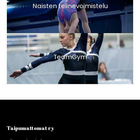
Naisten telinevoimistelu
TeamGym
Taipumattomat ry