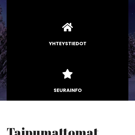

YHTEYSTIEDOT

SEURAINFO
Taipumattomat