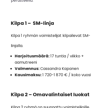
perusteella.
Kilpa 1 – SM-linja
Kilpa 1 ryhmän voimistelijat kilpailevat SM-
linjalla.
Harjoitusmäärä:
17 tuntia / viikko +
aamutreeni
Valmennus:
Cassandra Kapanen
Kausimaksu:
1 720-1 870 € / koko vuosi
Kilpa 2 – Omavalintaiset luokat
Kilpa 2 ryhmä on suunnattu voimistelijoille,