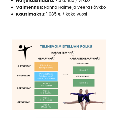
Harjoitusmäärä:
7,5 tuntia / viikko
Valmennus:
Nanna Halme ja Veera Pöykkö
Kausimaksu:
1 085 € / koko vuosi