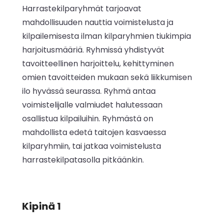
Harrastekilparyhmät tarjoavat
mahdollisuuden nauttia voimistelusta ja
kilpailemisesta ilman kilparyhmien tiukimpia
harjoitusmääriä. Ryhmissä yhdistyvät
tavoitteellinen harjoittelu, kehittyminen
omien tavoitteiden mukaan sekä liikkumisen
ilo hyvässä seurassa. Ryhmä antaa
voimistelijalle valmiudet halutessaan
osallistua kilpailuihin. Ryhmästä on
mahdollista edetä taitojen kasvaessa
kilparyhmiin, tai jatkaa voimistelusta
harrastekilpatasolla pitkäänkin.
Kipinä 1