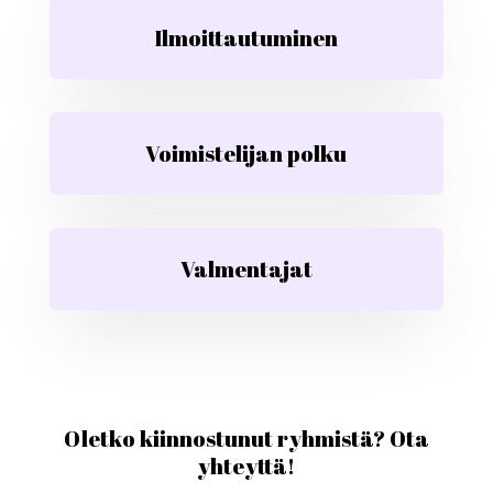
Ilmoittautuminen
Voimistelijan polku
Valmentajat
Oletko kiinnostunut ryhmistä? Ota
yhteyttä!