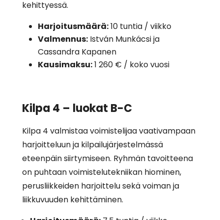
kehittyessä.
Harjoitusmäärä:
10 tuntia / viikko
Valmennus:
István Munkácsi ja
Cassandra Kapanen
Kausimaksu:
1 260 € / koko vuosi
Kilpa 4 – luokat B-C
Kilpa 4 valmistaa voimistelijaa vaativampaan
harjoitteluun ja kilpailujärjestelmässä
eteenpäin siirtymiseen. Ryhmän tavoitteena
on puhtaan voimistelutekniikan hiominen,
perusliikkeiden harjoittelu sekä voiman ja
liikkuvuuden kehittäminen.