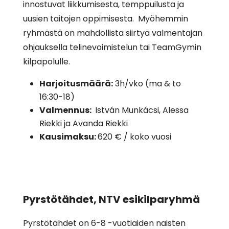
innostuvat liikkumisesta, temppuilusta ja
uusien taitojen oppimisesta.
Myöhemmin
ryhmästä on mahdollista siirtyä valmentajan
ohjauksella telinevoimistelun tai TeamGymin
kilpapolulle.
Harjoitusmäärä:
3h/vko (ma & to
16:30-18)
Valmennus:
István Munkácsi, Alessa
Riekki ja Avanda Riekki
Kausimaksu:
620 € / koko vuosi
Pyrstötähdet, NTV esikilparyhmä
Pyrstötähdet on 6-8 -vuotiaiden naisten