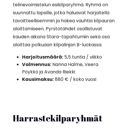
telinevoimistelun esikilparyhmä. Ryhmä on
suunnattu lapsille, jotka haluavat harjoitella
tavoitteellisemmin ja hakea vauhtia kilpauran
aloittamiseen.
Pyrstötähdet osallistuvat
kauden aikana Stara-tapahtumiin sekä osa
aloittaa polkuaan kilpalinjan B-luokassa.
Harjoitusmäärä:
5,5 tuntia / viikko
Valmennus:
Nanna Halme, Veera
Pöykkö ja Avanda Riekki
Kausimaksu:
880 € / koko vuosi
Harrastekilparyhmät