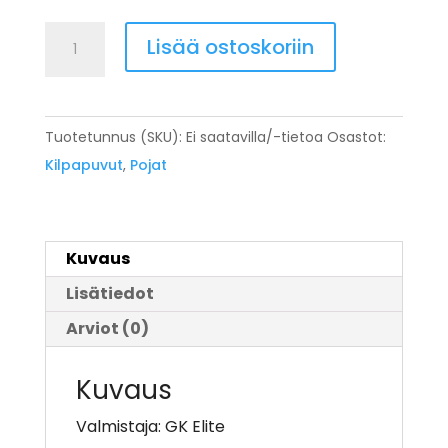
Miesten/Poikien
Lisää ostoskoriin
voimisteluhousut
määrä
Tuotetunnus (SKU):
Ei saatavilla/-tietoa
Osastot:
Kilpapuvut
,
Pojat
Kuvaus
Lisätiedot
Arviot (0)
Kuvaus
Valmistaja: GK Elite