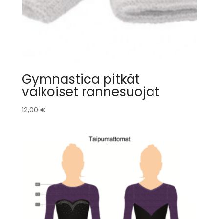
Gymnastica pitkät
valkoiset rannesuojat
12,00
€