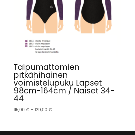
Taipumattomien
pitkähihainen
voimistelupuku Lapset
98cm-164cm / Naiset 34-
44
115,00
€
–
129,00
€