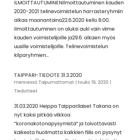
ILMOITTAUTUMINENIlmoittautuminen kauden
2020-2021 telinevoimistelun harrasteryhmiin
alkaa maanantaina22.6.2020 kello 8:00.
Ilmoittautuminen on aluksi auki vain viime
kauden voimistelijoille ja29.6. alkaen myös
uusille voimistelijoille. Telinevoimistelun
kilparyhmien...
TAIPPARI-TIEDOTE 31.3.2020
mennessä
Taipumattomat
|
touko 19, 2020
|
Tiedotteet
31.03.2020 Heippa Taipparilaiset Takana on
nyt kaksi pitkää viikkoa
”koronakotonapysymistä” ja toivottavasti
kaikesta huolimatta kaikkien fiilis on pysynyt