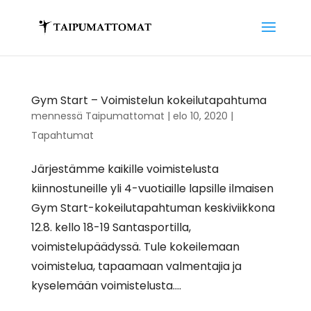
Gym Start – Voimistelun kokeilutapahtuma
mennessä
Taipumattomat
|
elo 10, 2020
|
Tapahtumat
Järjestämme kaikille voimistelusta
kiinnostuneille yli 4-vuotiaille lapsille ilmaisen
Gym Start-kokeilutapahtuman keskiviikkona
12.8. kello 18-19 Santasportilla,
voimistelupäädyssä. Tule kokeilemaan
voimistelua, tapaamaan valmentajia ja
kyselemään voimistelusta....