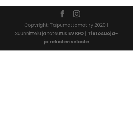
Copyright: Taipumattomat ry 2020 |
Suunnittelu ja toteutus
EVIGO
|
Tietosuoja-
ja rekisteriseloste