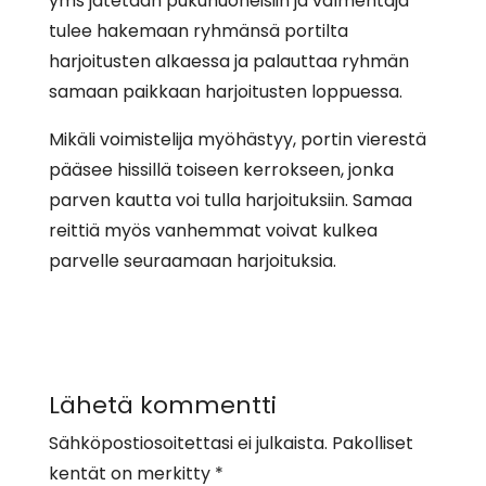
yms jätetään pukuhuoneisiin ja valmentaja
tulee hakemaan ryhmänsä portilta
harjoitusten alkaessa ja palauttaa ryhmän
samaan paikkaan harjoitusten loppuessa.
Mikäli voimistelija myöhästyy, portin vierestä
pääsee hissillä toiseen kerrokseen, jonka
parven kautta voi tulla harjoituksiin. Samaa
reittiä myös vanhemmat voivat kulkea
parvelle seuraamaan harjoituksia.
Lähetä kommentti
Sähköpostiosoitettasi ei julkaista.
Pakolliset
kentät on merkitty
*