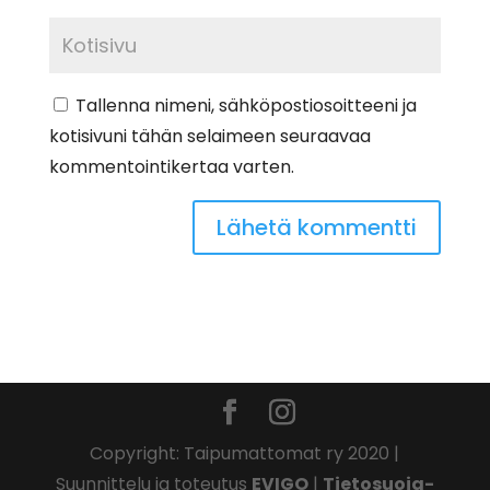
Tallenna nimeni, sähköpostiosoitteeni ja
kotisivuni tähän selaimeen seuraavaa
kommentointikertaa varten.
Copyright: Taipumattomat ry 2020 |
Suunnittelu ja toteutus
EVIGO
|
Tietosuoja-